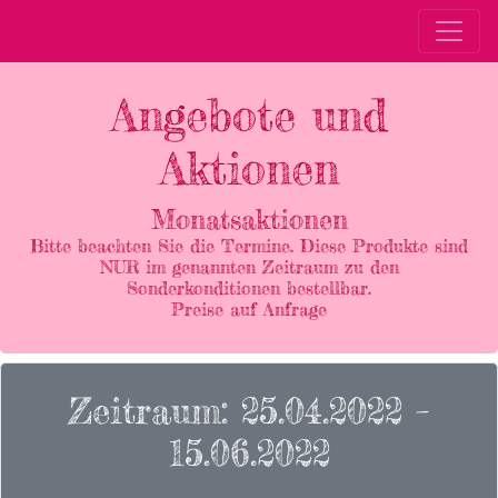
Angebote und
Aktionen
Monatsaktionen
Bitte beachten Sie die Termine. Diese Produkte sind
NUR im genannten Zeitraum zu den
Sonderkonditionen bestellbar.
Preise auf Anfrage
Zeitraum: 25.04.2022 –
15.06.2022